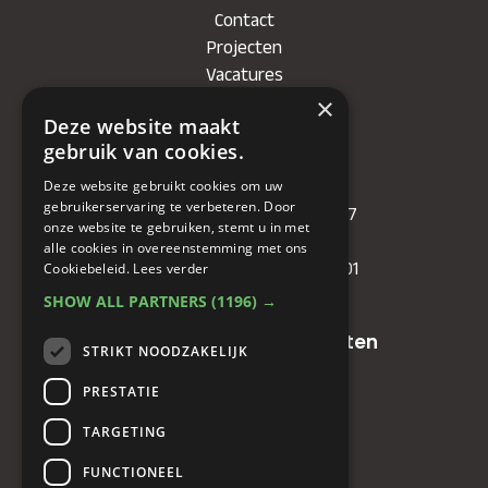
Contact
Projecten
Vacatures
×
Deze website maakt
Bedrijf
gebruik van cookies.
KVK
: 71479090
Deze website gebruikt cookies om uw
gebruikerservaring te verbeteren. Door
IBAN
: NL81RABO0349089957
onze website te gebruiken, stemt u in met
BIC :
RABONL2U
alle cookies in overeenstemming met ons
BTW (VAT) :
NL. 858732191.B01
Cookiebeleid.
Lees verder
SHOW ALL PARTNERS
(1196) →
Oude baan 49, 5125 NG Hulten
STRIKT NOODZAKELIJK
PRESTATIE
+31(0)161 23 48 68
TARGETING
+31(0)161 23 48 68
FUNCTIONEEL