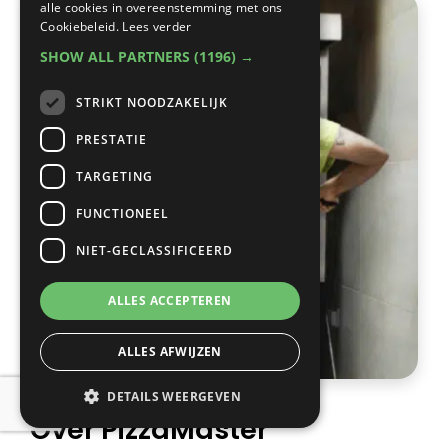
alle cookies in overeenstemming met ons
Cookiebeleid.
Lees verder
SHOW ALL PARTNERS
(1196) →
STRIKT NOODZAKELIJK
PRESTATIE
TARGETING
FUNCTIONEEL
NIET-GECLASSIFICEERD
ALLES ACCEPTEREN
ALLES AFWIJZEN
DETAILS WEERGEVEN
Over PizzaMaster