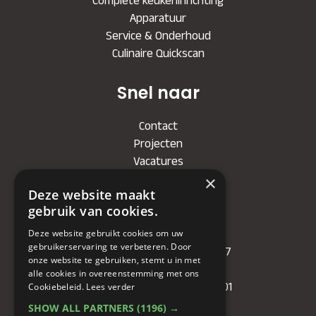
Complete keukeninrichting
Apparatuur
Service & Onderhoud
Culinaire Quickscan
Snel naar
Contact
Projecten
Vacatures
×
Deze website maakt
Bedrijf
gebruik van cookies.
Deze website gebruikt cookies om uw
KVK
: 71479090
gebruikerservaring te verbeteren. Door
IBAN
: NL81RABO0349089957
onze website te gebruiken, stemt u in met
BIC :
RABONL2U
alle cookies in overeenstemming met ons
BTW (VAT) :
NL. 858732191.B01
Cookiebeleid.
Lees verder
SHOW ALL PARTNERS
(1196) →