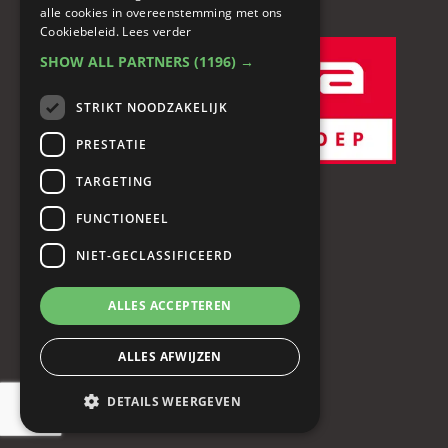
alle cookies in overeenstemming met ons
Cookiebeleid.
Lees verder
SHOW ALL PARTNERS
(1196) →
STRIKT NOODZAKELIJK
PRESTATIE
TARGETING
FUNCTIONEEL
NIET-GECLASSIFICEERD
Diensten
ALLES ACCEPTEREN
Complete keukeninrichting
ALLES AFWIJZEN
Apparatuur
Service & Onderhoud
DETAILS WEERGEVEN
Culinaire Quickscan