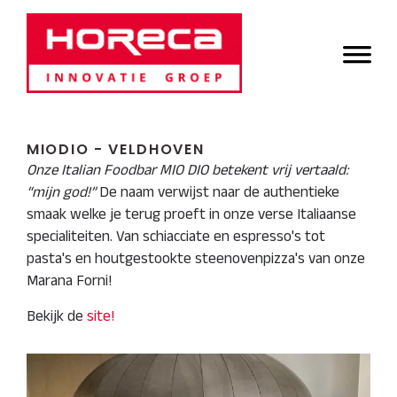
Door
Horeca Innovatie
naar
Header
de
Groep
Rechts
hoofd
inhoud
MIODIO - VELDHOVEN
Onze Italian Foodbar MIO DIO betekent vrij vertaald:
“mijn god!”
De naam verwijst naar de authentieke
smaak welke je terug proeft in onze verse Italiaanse
specialiteiten. Van schiacciate en espresso's tot
pasta's en houtgestookte steenovenpizza's van onze
Marana Forni!
Bekijk de
site!