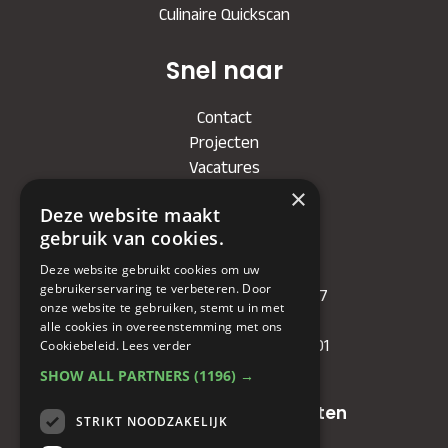
Culinaire Quickscan
Snel naar
Contact
Projecten
Vacatures
×
Deze website maakt
Bedrijf
gebruik van cookies.
KVK
: 71479090
Deze website gebruikt cookies om uw
gebruikerservaring te verbeteren. Door
IBAN
: NL81RABO0349089957
onze website te gebruiken, stemt u in met
BIC :
RABONL2U
alle cookies in overeenstemming met ons
BTW (VAT) :
NL. 858732191.B01
Cookiebeleid.
Lees verder
SHOW ALL PARTNERS
(1196) →
Oude baan 49, 5125 NG Hulten
STRIKT NOODZAKELIJK