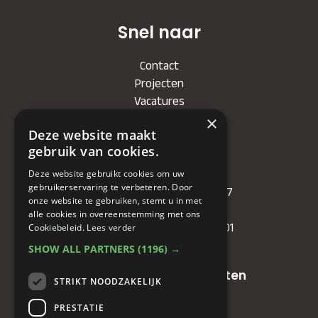
Snel naar
Contact
Projecten
Vacatures
×
Deze website maakt
Bedrijf
gebruik van cookies.
KVK
: 71479090
Deze website gebruikt cookies om uw
gebruikerservaring te verbeteren. Door
IBAN
: NL81RABO0349089957
onze website te gebruiken, stemt u in met
BIC :
RABONL2U
alle cookies in overeenstemming met ons
BTW (VAT) :
NL. 858732191.B01
Cookiebeleid.
Lees verder
SHOW ALL PARTNERS
(1196) →
Oude baan 49, 5125 NG Hulten
STRIKT NOODZAKELIJK
PRESTATIE
+31(0)161 23 48 68