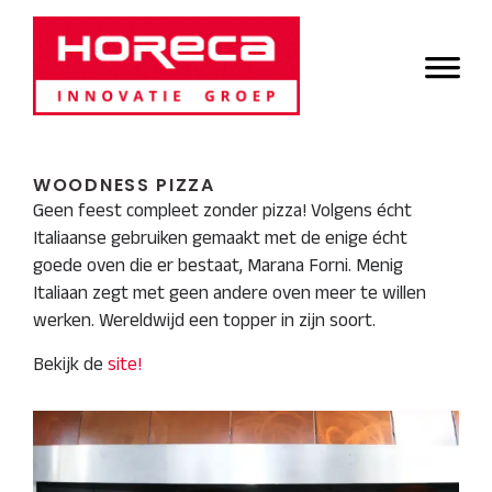
Door
Horeca Innovatie
naar
Header
de
Groep
Rechts
hoofd
inhoud
WOODNESS PIZZA
Geen feest compleet zonder pizza! Volgens écht
Italiaanse gebruiken gemaakt met de enige écht
goede oven die er bestaat, Marana Forni. Menig
Italiaan zegt met geen andere oven meer te willen
werken. Wereldwijd een topper in zijn soort.
Bekijk de
site!