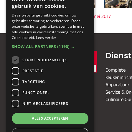
gebruik van cookies.
Deze website gebruikt cookies om uw
< Josper Inspiratiesessie, mei 2017
gebruikerservaring te verbeteren. Door
onze website te gebruiken, stemt u in met
alle cookies in overeenstemming met ons
Cookiebeleid.
Lees verder
SHOW ALL PARTNERS
(1196) →
Diens
STRIKT NOODZAKELIJK
Complete
PRESTATIE
keukeninrich
TARGETING
Apparatuur
Service & O
FUNCTIONEEL
Culinaire Qu
NIET-GECLASSIFICEERD
ALLES ACCEPTEREN