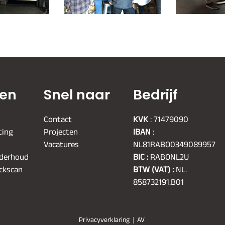
ten
Snel naar
Bedrijf
Contact
KVK
: 71479090
ting
Projecten
IBAN
:
Vacatures
NL81RABO0349089957
nderhoud
BIC :
RABONL2U
ickscan
BTW (VAT) :
NL.
858732191.B01
Privacyverklaring
|
AV