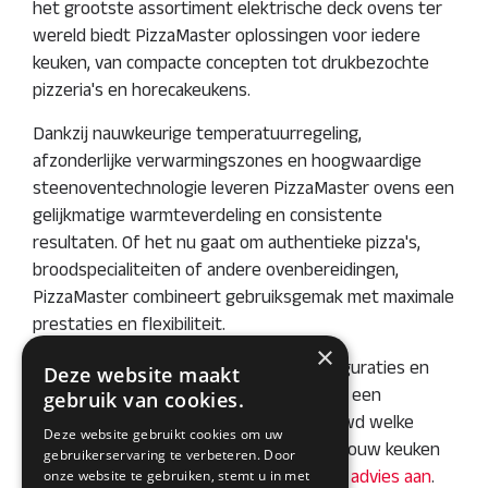
het grootste assortiment elektrische deck ovens ter
wereld biedt PizzaMaster oplossingen voor iedere
keuken, van compacte concepten tot drukbezochte
pizzeria's en horecakeukens.
Dankzij nauwkeurige temperatuurregeling,
afzonderlijke verwarmingszones en hoogwaardige
steenoventechnologie leveren PizzaMaster ovens een
gelijkmatige warmteverdeling en consistente
resultaten. Of het nu gaat om authentieke pizza's,
broodspecialiteiten of andere ovenbereidingen,
PizzaMaster combineert gebruiksgemak met maximale
prestaties en flexibiliteit.
×
Met een breed scala aan modellen, configuraties en
Deze website maakt
capaciteiten is er voor iedere horecazaak een
gebruik van cookies.
passende oplossing beschikbaar. Benieuwd welke
Deze website gebruikt cookies om uw
PizzaMaster oven het beste aansluit bij jouw keuken
gebruikerservaring te verbeteren. Door
en productiecapaciteit?
onze website te gebruiken, stemt u in met
Vraag vrijblijvend advies aan
.