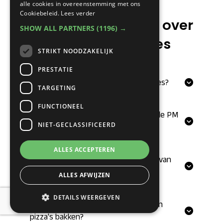
alle cookies in overeenstemming met ons
Cookiebeleid.
Lees verder
Veelgestelde vragen over
SHOW ALL PARTNERS
(1196) →
PizzaMaster 900 Series
STRIKT NOODZAKELIJK
PRESTATIE
Wat is de diepte van de PM 900 Series?
TARGETING
FUNCTIONEEL
In welke breedtes en vermogens is de PM
NIET-GECLASSIFICEERD
900 Series leverbaar?
ALLES ACCEPTEREN
Wat is de maximale baktemperatuur van
een PM 900 oven?
ALLES AFWIJZEN
DETAILS WEERGEVEN
Kan je in een PizzaMaster oven alleen
pizza's bakken?