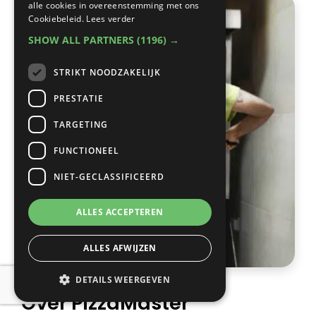
alle cookies in overeenstemming met ons
Cookiebeleid.
Lees verder
SHOW ALL PARTNERS
(1196) →
STRIKT NOODZAKELIJK
PRESTATIE
TARGETING
FUNCTIONEEL
NIET-GECLASSIFICEERD
ALLES ACCEPTEREN
ALLES AFWIJZEN
DETAILS WEERGEVEN
Over PizzaMaster