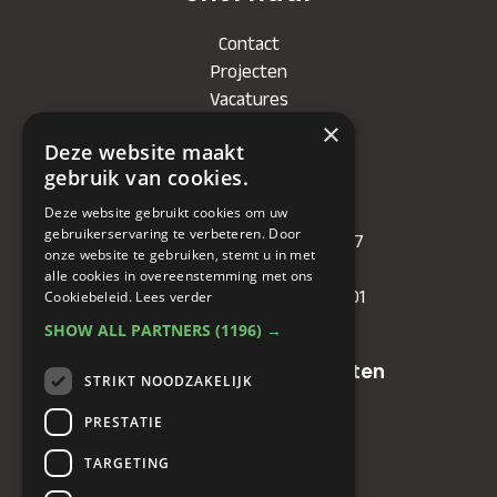
Contact
Projecten
Vacatures
×
Deze website maakt
Bedrijf
gebruik van cookies.
KVK
: 71479090
Deze website gebruikt cookies om uw
gebruikerservaring te verbeteren. Door
IBAN
: NL81RABO0349089957
onze website te gebruiken, stemt u in met
BIC :
RABONL2U
alle cookies in overeenstemming met ons
BTW (VAT) :
NL. 858732191.B01
Cookiebeleid.
Lees verder
SHOW ALL PARTNERS
(1196) →
Oude baan 49, 5125 NG Hulten
STRIKT NOODZAKELIJK
PRESTATIE
+31(0)161 23 48 68
TARGETING
+31(0)161 23 48 68