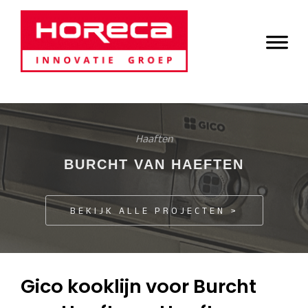
Door
Horeca Innovatie
naar
Header
de
Groep
Rechts
hoofd
inhoud
Haaften
BURCHT VAN HAEFTEN
BEKIJK ALLE PROJECTEN >
Gico kooklijn voor Burcht