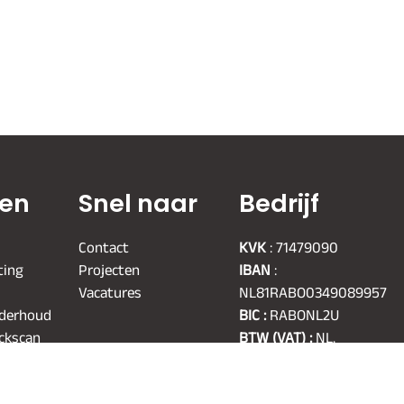
ten
Snel naar
Bedrijf
Contact
KVK
: 71479090
ting
Projecten
IBAN
:
Vacatures
NL81RABO0349089957
nderhoud
BIC :
RABONL2U
ickscan
BTW (VAT) :
NL.
858732191.B01