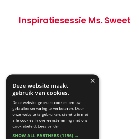
Inspiratiesessie Ms. Sweet
×
Deze website maakt
gebruik van cookies.
Deze website gebruikt cookies om uw
gebruikerservaring te verbeteren. Door
onze website te gebruiken, stemt u in met
alle cookies in overeenstemming met ons
Cookiebeleid.
Lees verder
SHOW ALL PARTNERS
(1196) →