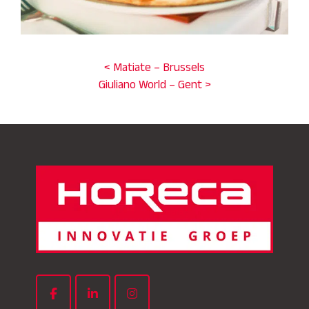
< Matiate – Brussels
Giuliano World – Gent >