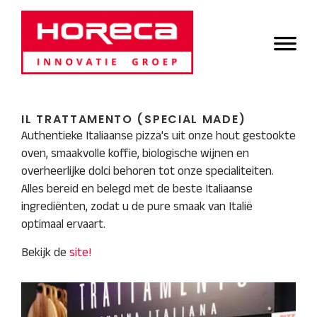
Door
Horeca Innovatie
naar
Header
de
Groep
Rechts
hoofd
inhoud
IL TRATTAMENTO (SPECIAL MADE)
Authentieke Italiaanse pizza's uit onze hout gestookte
oven, smaakvolle koffie, biologische wijnen en
overheerlijke dolci behoren tot onze specialiteiten.
Alles bereid en belegd met de beste Italiaanse
ingrediënten, zodat u de pure smaak van Italië
optimaal ervaart.
Bekijk de
site!