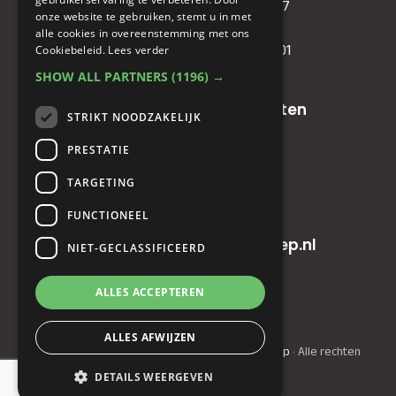
IBAN
: NL81RABO0349089957
onze website te gebruiken, stemt u in met
BIC :
RABONL2U
alle cookies in overeenstemming met ons
BTW (VAT) :
NL. 858732191.B01
Cookiebeleid.
Lees verder
SHOW ALL PARTNERS
(1196) →
Oude baan 49, 5125 NG Hulten
STRIKT NOODZAKELIJK
PRESTATIE
+31(0)161 23 48 68
TARGETING
+31(0)161 23 48 68
FUNCTIONEEL
info@horecainnovatiegroep.nl
NIET-GECLASSIFICEERD
ALLES ACCEPTEREN
Privacyverklaring
|
AV
ALLES AFWIJZEN
© Copyright 2022 - 2026
Horeca Innovatie Groep
· Alle rechten
voorbehouden
DETAILS WEERGEVEN
Ontwikkeling door
Probu