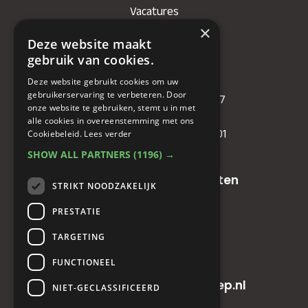
Vacatures
×
Deze website maakt
Bedrijf
gebruik van cookies.
KVK
: 71479090
Deze website gebruikt cookies om uw
gebruikerservaring te verbeteren. Door
IBAN
: NL81RABO0349089957
onze website te gebruiken, stemt u in met
BIC :
RABONL2U
alle cookies in overeenstemming met ons
BTW (VAT) :
NL. 858732191.B01
Cookiebeleid.
Lees verder
SHOW ALL PARTNERS
(1196) →
Oude baan 49, 5125 NG Hulten
STRIKT NOODZAKELIJK
PRESTATIE
+31(0)161 23 48 68
TARGETING
+31(0)161 23 48 68
FUNCTIONEEL
info@horecainnovatiegroep.nl
NIET-GECLASSIFICEERD