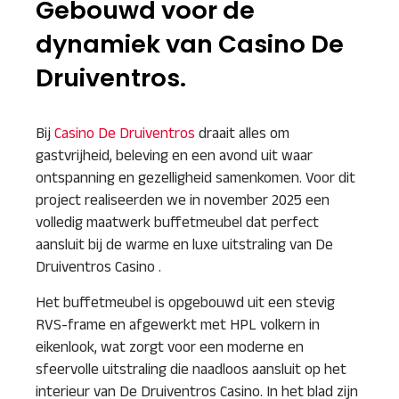
Gebouwd voor de
dynamiek van Casino De
Druiventros.
Bij
Casino De Druiventros
draait alles om
gastvrijheid, beleving en een avond uit waar
ontspanning en gezelligheid samenkomen. Voor dit
project realiseerden we in november 2025 een
volledig maatwerk buffetmeubel dat perfect
aansluit bij de warme en luxe uitstraling van De
Druiventros Casino .
Het buffetmeubel is opgebouwd uit een stevig
RVS-frame en afgewerkt met HPL volkern in
eikenlook, wat zorgt voor een moderne en
sfeervolle uitstraling die naadloos aansluit op het
interieur van De Druiventros Casino. In het blad zijn