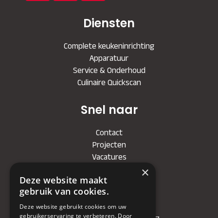
Diensten
Complete keukeninrichting
Apparatuur
Service & Onderhoud
Culinaire Quickscan
Snel naar
Contact
Projecten
Vacatures
×
Deze website maakt
Bedrijf
gebruik van cookies.
KVK
: 71479090
Deze website gebruikt cookies om uw
gebruikerservaring te verbeteren. Door