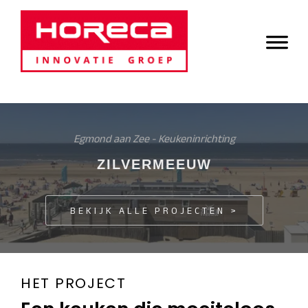
Door
Horeca Innovatie
naar
Header
de
Groep
Rechts
hoofd
inhoud
Egmond aan Zee - Keukeninrichting
ZILVERMEEUW
BEKIJK ALLE PROJECTEN >
HET PROJECT