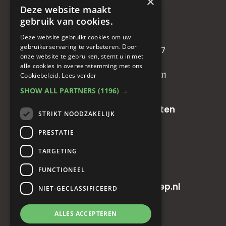
×
Deze website maakt
Bedrijf
gebruik van cookies.
KVK
: 71479090
Deze website gebruikt cookies om uw
gebruikerservaring te verbeteren. Door
IBAN
: NL81RABO0349089957
onze website te gebruiken, stemt u in met
BIC :
RABONL2U
alle cookies in overeenstemming met ons
BTW (VAT) :
NL. 858732191.B01
Cookiebeleid.
Lees verder
SHOW ALL PARTNERS
(1196) →
Oude baan 49, 5125 NG Hulten
STRIKT NOODZAKELIJK
PRESTATIE
+31(0)161 23 48 68
TARGETING
+31(0)161 23 48 68
FUNCTIONEEL
info@horecainnovatiegroep.nl
NIET-GECLASSIFICEERD
ALLES ACCEPTEREN
Privacyverklaring
|
AV