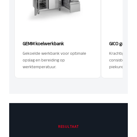
GEMM koelwerkbank
GICO gasfrite
Gekoelde werkbank voor optimale
Krachtige gasfr
opslag en bereiding op
consistent frit
werktemperatuur.
piekuren.
RESULTAAT