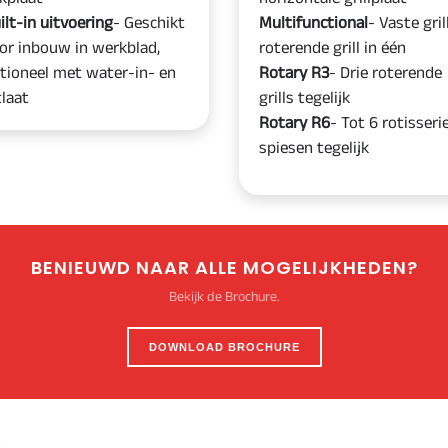
ilt-in uitvoering
- Geschikt
Multifunctional
- Vaste gril
or inbouw in werkblad,
roterende grill in één
tioneel met water-in- en
Rotary R3
- Drie roterende
tlaat
grills tegelijk
Rotary R6
- Tot 6 rotisseri
spiesen tegelijk
BENIEUWD NAAR ALLE MOGELIJKHEDEN?
Bekijk de Brochure.
DOWNLOAD BROCHURE