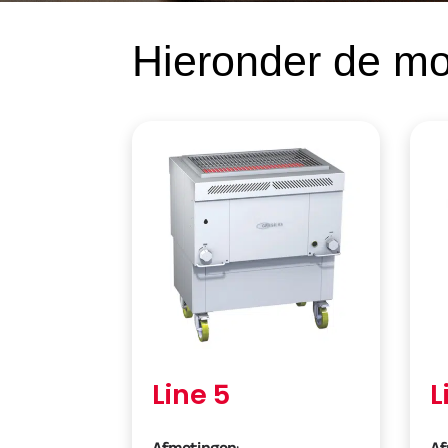
Hieronder de mo
Line 5
L
Afmetingen
:
Af