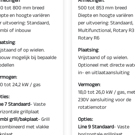
0 tot 800 mm breed
500 tot 853 mm breed
epte en hoogte variëren
Diepte en hoogte variëren
r uitvoering: Standaard,
per uitvoering: Standaard,
mbi of inbouw
Multifunctional, Rotary R3
Rotary R6
aatsing
:
ijstaand of op wielen.
Plaatsing
:
bouw mogelijk bij bepaalde
Vrijstaand of op wielen.
dellen
Optioneel met directe wat
in- en uitlaataansluiting
rmogen
:
,0 tot 24,2 kW / gas
Vermogen
:
18,0 tot 26,0 kW / gas, me
ties:
230V aansluiting voor de
ne 7 Standaard
- Vaste
rotatiemotor
rizontale grillplaat
mbi grill/bakplaat
- Grill
Opties:
combineerd met vlakke
Line 9 Standaard
- Vaste
kplaat
horizontale grillplaat