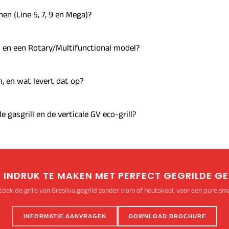
nen (Line 5, 7, 9 en Mega)?
id en een Rotary/Multifunctional model?
, en wat levert dat op?
e gasgrill en de verticale GV eco-grill?
 INDRUK TE MAKEN MET PERFECT GEGRILDE G
dek de grills van Gresilva:gegrild zonder vlam of houtskool, voor een pure s
INFORMATIE AANVRAGEN
DOWNLOAD BROCHURE