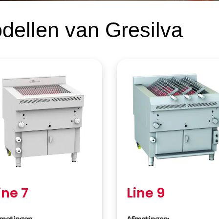
dellen van Gresilva
ine 7
Line 9
metingen
Afmetingen: