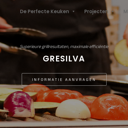
Header
De Perfecte Keuken
Projecten
M
Rechts
Superieure grillresultaten, maximale efficiëntie
GRESILVA
INFORMATIE AANVRAGEN