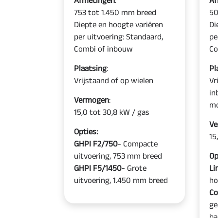
753 tot 1.450 mm breed
50
Diepte en hoogte variëren
Di
per uitvoering: Standaard,
pe
Combi of inbouw
Co
Plaatsing
:
Pl
Vrijstaand of op wielen
Vr
in
Vermogen
:
mo
15,0 tot 30,8 kW / gas
Ve
Opties:
15
GHPI F2/750
- Compacte
uitvoering, 753 mm breed
Op
GHPI F5/1450
- Grote
Li
uitvoering, 1.450 mm breed
ho
Co
ge
ba