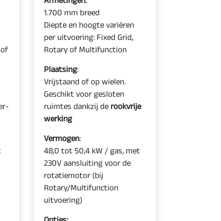
1.700 mm breed
Diepte en hoogte variëren
per uitvoering: Fixed Grid,
 of
Rotary of Multifunction
Plaatsing
:
Vrijstaand of op wielen.
Geschikt voor gesloten
er-
ruimtes dankzij de
rookvrije
werking
Vermogen
:
t
48,0 tot 50,4 kW / gas, met
230V aansluiting voor de
rotatiemotor (bij
Rotary/Multifunction
uitvoering)
Opties: