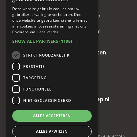
Deze website gebruikt cookies om uw
KVK
: 71479090
gebruikerservaring te verbeteren. Door
IBAN
: NL81RABO0349089957
onze website te gebruiken, stemt u in met
BIC :
RABONL2U
alle cookies in overeenstemming met ons
BTW (VAT) :
NL. 858732191.B01
Cookiebeleid.
Lees verder
SHOW ALL PARTNERS
(1196) →
Oude baan 49, 5125 NG Hulten
STRIKT NOODZAKELIJK
PRESTATIE
+31(0)161 23 48 68
TARGETING
+31(0)161 23 48 68
FUNCTIONEEL
info@horecainnovatiegroep.nl
NIET-GECLASSIFICEERD
ALLES ACCEPTEREN
Privacyverklaring
|
AV
ALLES AFWIJZEN
© Copyright 2022 - 2026
Horeca Innovatie Groep
· Alle rechten