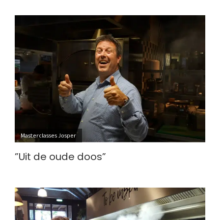
Masterclasses Josper
”Uit de oude doos”