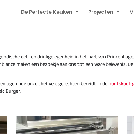
Header
De Perfecte Keuken
Projecten
M
Rechts
ondische eet- en drinkgelegenheid in het hart van Princenhage. 
iance maken een bezoekje aan ons tot een ware belevenis. De s
gen ogen hoe onze chef vele gerechten bereidt in de
houtskool-g
sic Burger.