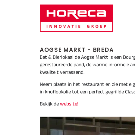
Door
Horeca Innovatie Groep
naar
de
hoofd
inhoud
AOGSE MARKT - BREDA
Eet & Bierlokaal de Aogse Markt is een Bourg
gerestaureerde pand, de warme informele amb
kwaliteit verrassend.
Neem plaats in het restaurant en zie met ei
in knoflookolie tot een perfect gegrillde Clas
Bekijk de
website!