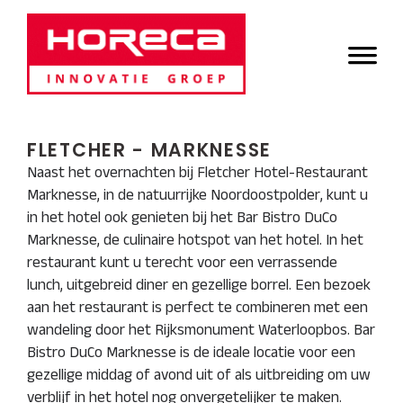
Door
Horeca Innovatie
naar
Header
de
Groep
Rechts
hoofd
inhoud
FLETCHER - MARKNESSE
Naast het overnachten bij Fletcher Hotel-Restaurant
Marknesse, in de natuurrijke Noordoostpolder, kunt u
in het hotel ook genieten bij het Bar Bistro DuCo
Marknesse, de culinaire hotspot van het hotel. In het
restaurant kunt u terecht voor een verrassende
lunch, uitgebreid diner en gezellige borrel. Een bezoek
aan het restaurant is perfect te combineren met een
wandeling door het Rijksmonument Waterloopbos. Bar
Bistro DuCo Marknesse is de ideale locatie voor een
gezellige middag of avond uit of als uitbreiding om uw
verblijf in het hotel nog onvergetelijker te maken.