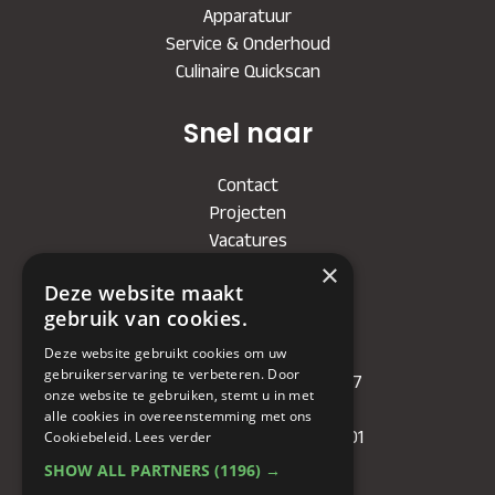
Apparatuur
Service & Onderhoud
Culinaire Quickscan
Snel naar
Contact
Projecten
Vacatures
×
Deze website maakt
Bedrijf
gebruik van cookies.
KVK
: 71479090
Deze website gebruikt cookies om uw
gebruikerservaring te verbeteren. Door
IBAN
: NL81RABO0349089957
onze website te gebruiken, stemt u in met
BIC :
RABONL2U
alle cookies in overeenstemming met ons
BTW (VAT) :
NL. 858732191.B01
Cookiebeleid.
Lees verder
SHOW ALL PARTNERS
(1196) →