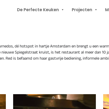
Header
De Perfecte Keuken
Projecten
M
Rechts
ournedos, dé hotspot in hartje Amsterdam en brengt u een warme
nieuwe Spiegelstraat kruist, is het restaurant al meer dan 10 j
n. Red is befaamd om haar gastvrije bediening, informele ambia