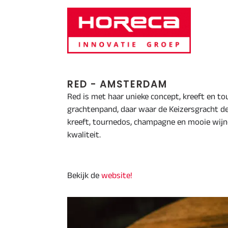
Door
Horeca Innovatie Groep
naar
de
hoofd
inhoud
RED - AMSTERDAM
Red is met haar unieke concept, kreeft en t
grachtenpand, daar waar de Keizersgracht de 
kreeft, tournedos, champagne en mooie wijne
kwaliteit.
Bekijk de
website!