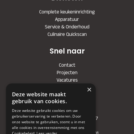
Complete keukeninrichting
Apparatuur
Service & Onderhoud
Culinaire Quickscan
Snel naar
Contact
Projecten
Vacatures
×
Deze website maakt
Bedrijf
gebruik van cookies.
KVK
: 71479090
Deze website gebruikt cookies om uw
gebruikerservaring te verbeteren. Door
IBAN
: NL81RABO0349089957
onze website te gebruiken, stemt u in met
BIC :
RABONL2U
alle cookies in overeenstemming met ons
BTW (VAT) :
NL. 858732191.B01
Cookiebeleid.
Lees verder