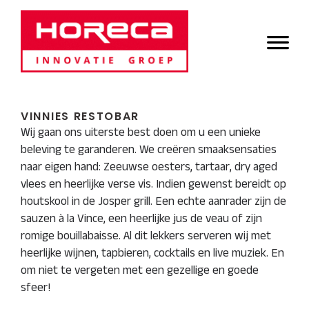
Door
Horeca Innovatie
naar
Header
de
Groep
Rechts
hoofd
inhoud
VINNIES RESTOBAR
Wij gaan ons uiterste best doen om u een unieke
beleving te garanderen. We creëren smaaksensaties
naar eigen hand: Zeeuwse oesters, tartaar, dry aged
vlees en heerlijke verse vis. Indien gewenst bereidt op
houtskool in de Josper grill. Een echte aanrader zijn de
sauzen à la Vince, een heerlijke jus de veau of zijn
romige bouillabaisse. Al dit lekkers serveren wij met
heerlijke wijnen, tapbieren, cocktails en live muziek. En
om niet te vergeten met een gezellige en goede
sfeer!