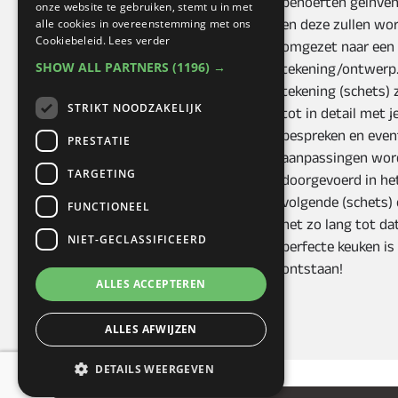
perfecte keuken met onze
behoeften geïnven
onze website te gebruiken, stemt u in met
alle cookies in overeenstemming met ons
zintuig
voel
.
Om een goed
en deze zullen wo
Cookiebeleid.
Lees verder
en degelijk advies te geven,
omgezet naar een 
SHOW ALL PARTNERS
(1196) →
komen wij graag de
tekening/ontwerp.
(nieuwe of bestaande)
tekening (schets) z
STRIKT NOODZAKELIJK
keuken/ruimte bekijken en
tot in detail met j
gaan we het oriënterend
bespreken en even
PRESTATIE
gesprek in. De wensen en
aanpassingen wor
TARGETING
behoeften worden samen
doorgevoerd in he
besproken en gaan over tot
volgende (schets)
FUNCTIONEEL
een eerste schetsontwerp.
net zo lang tot da
NIET-GECLASSIFICEERD
perfecte keuken is
ontstaan!
ALLES ACCEPTEREN
ALLES AFWIJZEN
DETAILS WEERGEVEN