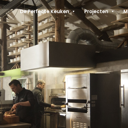
Header
De Perfecte Keuken
Projecten
M
Rechts