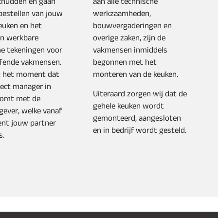
hudden en gaan
aan alle technische
bestellen van jouw
werkzaamheden,
euken en het
bouwvergaderingen en
n werkbare
overige zaken, zijn de
he tekeningen voor
vakmensen inmiddels
ffende vakmensen.
begonnen met het
it het moment dat
monteren van de keuken.
ject manager in
Uiteraard zorgen wij dat de
komt met de
gehele keuken wordt
gever, welke vanaf
gemonteerd, aangesloten
nt jouw partner
en in bedrijf wordt gesteld.
s.