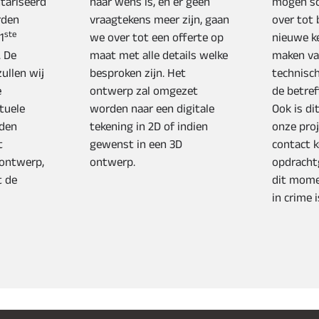
tariseerd
naar wens is, en er géén
mogen sc
rden
vraagtekens meer zijn, gaan
over tot 
ste
1
we over tot een offerte op
nieuwe k
 De
maat met alle details welke
maken va
ullen wij
besproken zijn. Het
technisc
e
ontwerp zal omgezet
de betre
tuele
worden naar een digitale
Ook is d
den
tekening in 2D of indien
onze pro
t
gewenst in een 3D
contact 
 ontwerp,
ontwerp.
opdracht
t de
dit mome
in crime i