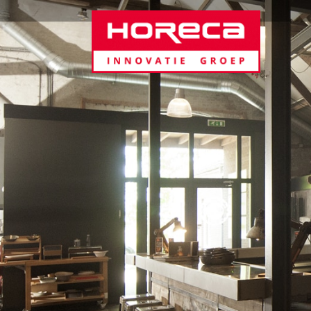
Door
Horeca Innovatie Groep
naar
de
hoofd
inhoud