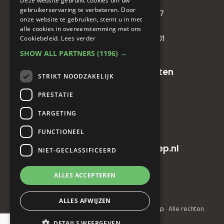
Deze website gebruikt cookies om uw
KVK
: 71479090
gebruikerservaring te verbeteren. Door
IBAN
: NL81RABO0349089957
onze website te gebruiken, stemt u in met
BIC :
RABONL2U
alle cookies in overeenstemming met ons
BTW (VAT) :
NL. 858732191.B01
Cookiebeleid.
Lees verder
SHOW ALL PARTNERS
(1196) →
Oude baan 49, 5125 NG Hulten
STRIKT NOODZAKELIJK
PRESTATIE
+31(0)161 23 48 68
TARGETING
+31(0)161 23 48 68
FUNCTIONEEL
info@horecainnovatiegroep.nl
NIET-GECLASSIFICEERD
ALLES ACCEPTEREN
Privacyverklaring
|
AV
ALLES AFWIJZEN
© Copyright 2022 - 2026
Horeca Innovatie Groep
· Alle rechten
voorbehouden
DETAILS WEERGEVEN