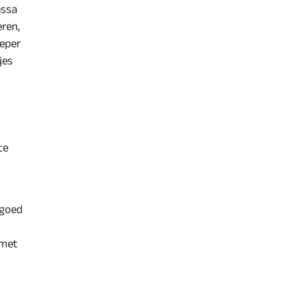
assa
eren,
peper
jes
te
 goed
 met