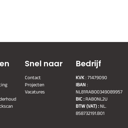
ten
Snel naar
Bedrijf
Contact
KVK
: 71479090
ting
Projecten
IBAN
:
Vacatures
NL81RABO0349089957
nderhoud
BIC :
RABONL2U
ickscan
BTW (VAT) :
NL.
858732191.B01