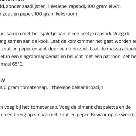
, zonder zaadlijsten, 1 eetlepel rapsodi, 100 gram eiwit,
n zout en peper, 100 gram koksroom
it samen met het sjalotje aan in een beetje rapsodi. Voeg de
reng samen aan de kook. Laat de komkommer net gaat worden e
zout en peper en giet door een fijne zeef. Laat de massa afkoel
iet in een slagroomapperaat en belucht met een patroon. Zet h
maal 65°C.
EN
, 150 gram tomatensap, 1 theelepelbalsamicoazijn
 en voeg bij het tomatensap. Voeg de piment d'espelette en de
uten en breng op smaak met zout en peper. Bewaar op de werkb