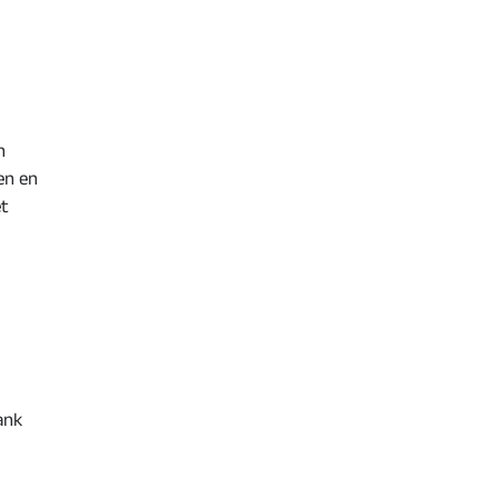
n
en en
et
ank