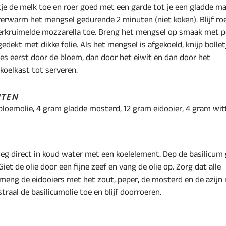
etje de melk toe en roer goed met een garde tot je een gladde m
 verwarm het mengsel gedurende 2 minuten (niet koken). Blijf ro
verkruimelde mozzarella toe. Breng het mengsel op smaak met 
gedekt met dikke folie. Als het mengsel is afgekoeld, knijp bollet
etjes eerst door de bloem, dan door het eiwit en dan door het
koelkast tot serveren.
NTEN
loemolie, 4 gram gladde mosterd, 12 gram eidooier, 4 gram wit
leg direct in koud water met een koelelement. Dep de basilicum
Giet de olie door een fijne zeef en vang de olie op. Zorg dat alle
meng de eidooiers met het zout, peper, de mosterd en de azijn
raal de basilicumolie toe en blijf doorroeren.