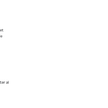
met
de
ter al