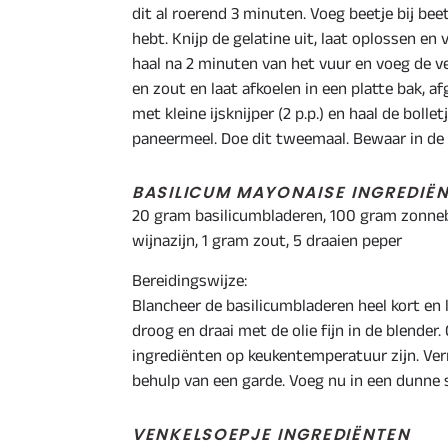
dit al roerend 3 minuten. Voeg beetje bij be
hebt. Knijp de gelatine uit, laat oplossen en
haal na 2 minuten van het vuur en voeg de 
en zout en laat afkoelen in een platte bak, af
met kleine ijsknijper (2 p.p.) en haal de boll
paneermeel. Doe dit tweemaal. Bewaar in de 
BASILICUM MAYONAISE INGREDIË
20 gram basilicumbladeren, 100 gram zonneb
wijnazijn, 1 gram zout, 5 draaien peper
Bereidingswijze:
Blancheer de basilicumbladeren heel kort en 
droog en draai met de olie fijn in de blender. 
ingrediënten op keukentemperatuur zijn. Ver
behulp van een garde. Voeg nu in een dunne st
VENKELSOEPJE INGREDIËNTEN