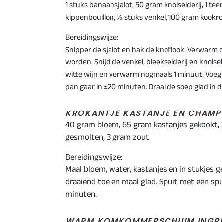
1 stuks banaansjalot, 50 gram knolselderij, 1 tee
kippenbouillon, ½ stuks venkel, 100 gram
kookro
Bereidingswijze:
Snipper de sjalot en hak de knoflook. Verwarm d
worden. Snijd de venkel, bleekselderij en
knolsel
witte wijn en verwarm nogmaals 1 minuut. Voeg
pan gaar in ±20 minuten. Draai de soep glad in
KROKANTJE KASTANJE EN CHAMP
40 gram bloem, 65 gram kastanjes gekookt,
gesmolten, 3 gram zout
Bereidingswijze:
Maal bloem, water, kastanjes en in stukjes 
draaiend toe en maal glad. Spuit met een sp
minuten.
WARM KOMKOMMERSCHUIM INGRE