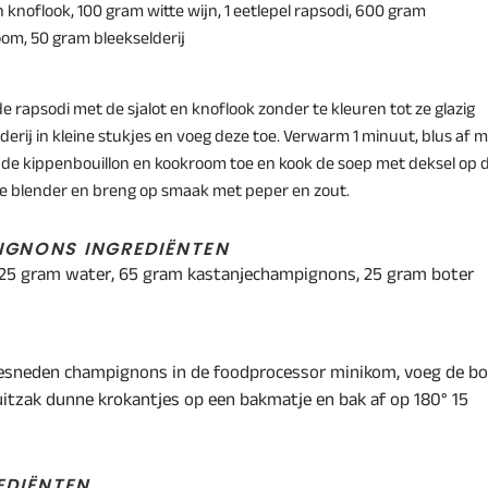
n knoflook, 100 gram witte wijn, 1 eetlepel rapsodi, 600 gram
om, 50 gram bleekselderij
e rapsodi met de sjalot en knoflook zonder te kleuren tot ze glazig
derij in kleine stukjes en voeg deze toe. Verwarm 1 minuut, blus af 
 de kippenbouillon en
kookroom toe en kook de soep met deksel op 
 de blender en breng op smaak met peper en zout.
IGNONS INGREDIËNTEN
 25 gram water, 65 gram kastanjechampignons, 25 gram boter
gesneden champignons in de foodprocessor minikom, voeg de bo
uitzak dunne krokantjes op een bakmatje en bak af op 180° 15
DIËNTEN