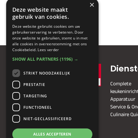
×
Deze website maakt
gebruik van cookies.
Deze website gebruikt cookies om uw
< Bereide Knolselderij
gebruikerservaring te verbeteren. Door
onze website te gebruiken, stemt u in met
alle cookies in overeenstemming met ons
Cookiebeleid.
Lees verder
SHOW ALL PARTNERS
(1196) →
Diens
STRIKT NOODZAKELIJK
Complete
PRESTATIE
keukeninrich
TARGETING
Apparatuur
Service & O
FUNCTIONEEL
Culinaire Qu
NIET-GECLASSIFICEERD
ALLES ACCEPTEREN