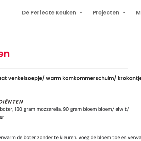
Header
De Perfecte Keuken
Projecten
M
Rechts
len
maat venkelsoepje/ warm komkommerschuim/ krokantj
DIËNTEN
 boter, 180 gram mozzarella, 90 gram bloem bloem/ eiwit/
er
Verwarm de boter zonder te kleuren. Voeg de bloem toe en verw