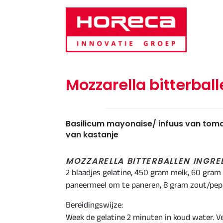
Door
Horeca Innovatie Groep
naar
de
hoofd
inhoud
Mozzarella bitterbal
Basilicum mayonaise/ infuus van to
van kastanje
MOZZARELLA BITTERBALLEN INGRE
2 blaadjes gelatine, 450 gram melk, 60 gram
paneermeel om te paneren, 8 gram zout/pep
Bereidingswijze:
Week de gelatine 2 minuten in koud water. 