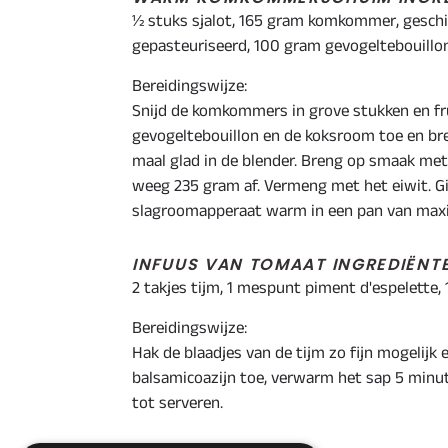
½ stuks sjalot, 165 gram komkommer, geschild
gepasteuriseerd, 100 gram gevogeltebouillo
Bereidingswijze:
Snijd de komkommers in grove stukken en fru
gevogeltebouillon en de koksroom toe en b
maal glad in de blender. Breng op smaak met 
weeg 235 gram af. Vermeng met het eiwit. G
slagroomapperaat warm in een pan van maxi
INFUUS VAN TOMAAT INGREDIËNT
2 takjes tijm, 1 mespunt piment d'espelette
Bereidingswijze:
Hak de blaadjes van de tijm zo fijn mogelijk
balsamicoazijn toe, verwarm het sap 5 min
tot serveren.