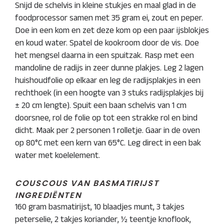
Snijd de schelvis in kleine stukjes en maal glad in de
foodprocessor samen met 35 gram ei, zout en peper.
Doe in een kom en zet deze kom op een paar ijsblokjes
en koud water. Spatel de kookroom door de vis. Doe
het mengsel daarna in een spuitzak. Rasp met een
mandoline de radijs in zeer dunne plakjes. Leg 2 lagen
huishoudfolie op elkaar en leg de radijsplakjes in een
rechthoek (in een hoogte van 3 stuks radijsplakjes bij
± 20 cm lengte). Spuit een baan schelvis van 1 cm
doorsnee, rol de folie op tot een strakke rol en bind
dicht. Maak per 2 personen 1 rolletje. Gaar in de oven
op 80°C met een kern van 65°C. Leg direct in een bak
water met koelelement.
COUSCOUS VAN BASMATIRIJST
INGREDIËNTEN
160 gram basmatirijst, 10 blaadjes munt, 3 takjes
peterselie, 2 takjes koriander, ½ teentje knoflook,