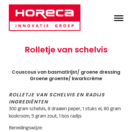
Door
Horeca Innovatie
naar
Header
de
Groep
Rechts
hoofd
inhoud
Rolletje van schelvis
Couscous van basmatirijst/ groene dressing
Groene groente/ kwarkcrème
ROLLETJE VAN SCHELVIS EN RADIJS
INGREDIËNTEN
300 gram schelvis, 8 draaien peper, 1 stuks ei, 80 gram
kookroom, 5 gram zout, 1 bos radijs
Bereidingswijze: