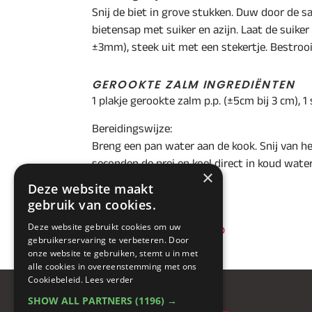
Snij de biet in grove stukken. Duw door de 
bietensap met suiker en azijn. Laat de suiker 
±3mm), steek uit met een stekertje. Bestrooi
GEROOKTE ZALM INGREDIËNTEN
1 plakje gerookte zalm p.p. (±5cm bij 3 cm), 1
Bereidingswijze:
Breng een pan water aan de kook. Snij van he
seconden de prei en koel direct in koud water.
×
prei.
Deze website maakt
gebruik van cookies.
Deze website gebruikt cookies om uw
< Cannelloni Radijs en Krab
gebruikerservaring te verbeteren. Door
onze website te gebruiken, stemt u in met
alle cookies in overeenstemming met ons
Cookiebeleid.
Lees verder
SHOW ALL PARTNERS
(1196) →