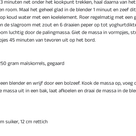
3 minuten net onder het kookpunt trekken, haal daarna van het
n en room. Maal het geheel glad in de blender 1 minuut en zeef dit
 op koud water met een koelelement. Roer regelmatig met een 
en de slagroom met zout en 6 draaien peper op tot yoghurtdikte
oom luchtig door de palingmassa. Giet de massa in vormpjes, str
mpjes 45 minuten van tevoren uit op het bord.
250 gram maïskorrels, gegaard
n een blender en wrijf door een bolzeef. Kook de massa op, voeg 
e massa uit in een bak, laat afkoelen en draai de massa in de bl
m suiker, 12 cm rettich