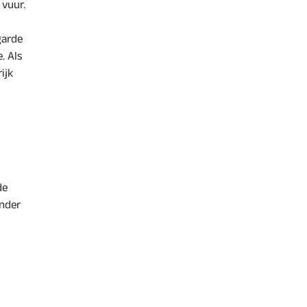
 vuur.
garde
. Als
ijk
de
ender