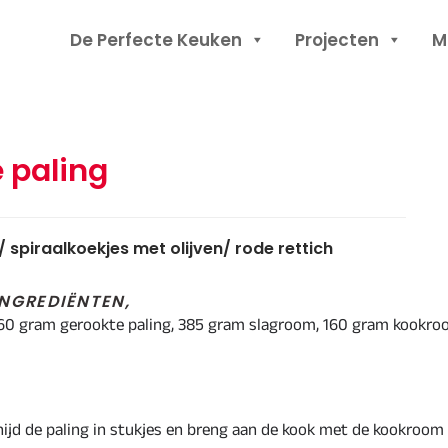
Header
De Perfecte Keuken
Projecten
M
Rechts
 paling
 spiraalkoekjes met olijven/ rode rettich
NGREDIËNTEN,
 160 gram gerookte paling, 385 gram slagroom, 160 gram kookro
nijd de paling in stukjes en breng aan de kook met de kookroom