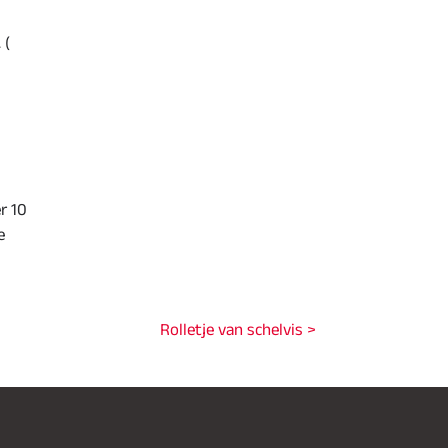
 (
r 10
e
Rolletje van schelvis >