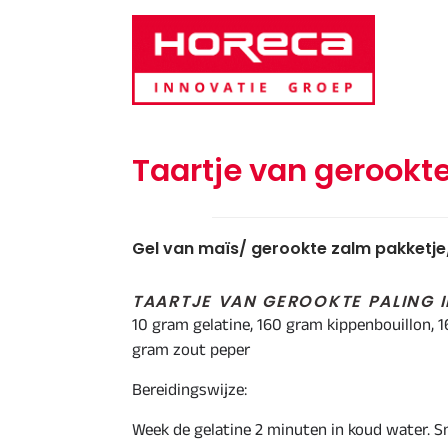
Door
Horeca Innovatie Groep
naar
de
hoofd
inhoud
Taartje van gerookte
Gel van maïs/ gerookte zalm pakketje/
TAARTJE VAN GEROOKTE PALING I
10 gram gelatine, 160 gram kippenbouillon,
gram zout peper
Bereidingswijze:
Week de gelatine 2 minuten in koud water. S