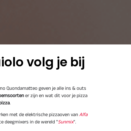
olo volg je bij
imo Quondamatteo geven je alle ins & outs
oemsoorten
er zijn en wat dit voor je pizza
pizza
.
rken met de elektrische pizzaoven van
Alfa
te deegmixers in de wereld "
Sunmix
".