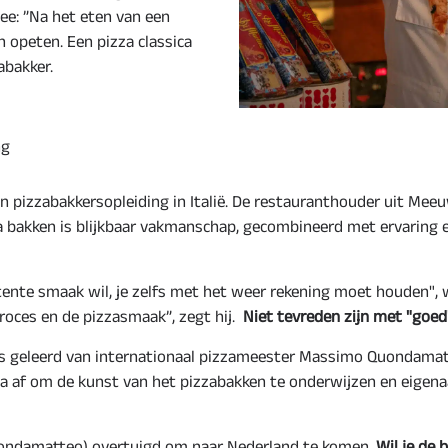
mee: ”Na het eten van een
n opeten. Een pizza classica
abakker.
ng
en pizzabakkersopleiding in Italië. De restauranthouder uit Meeu
akken is blijkbaar vakmanschap, gecombineerd met ervaring e
sistente smaak wil, je zelfs met het weer rekening moet houden",
roces en de pizzasmaak”, zegt hij.
Niet tevreden zijn met "goed
s geleerd van internationaal pizzameester Massimo Quondamat
af om de kunst van het pizzabakken te onderwijzen en eigenaars
uondamatteo) overtuigd om naar Nederland te komen.
Wil je de 