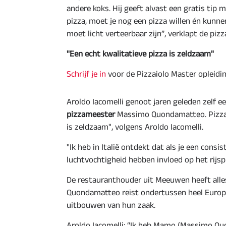
andere koks. Hij geeft alvast een gratis tip 
pizza, moet je nog een pizza willen én kunne
moet licht verteerbaar zijn”, verklapt de pizz
"Een echt kwalitatieve pizza is zeldzaam"
Schrijf je in
voor de Pizzaiolo Master opleidi
Aroldo Iacomelli genoot jaren geleden zelf e
pizzameester
Massimo Quondamatteo. Pizza b
is zeldzaam", volgens Aroldo Iacomelli.
"Ik heb in Italië ontdekt dat als je een con
luchtvochtigheid hebben invloed op het rijsp
De restauranthouder uit Meeuwen heeft alle
Quondamatteo reist ondertussen heel Europa 
uitbouwen van hun zaak.
Aroldo Iacomelli: “Ik heb Mamo (Massimo Q