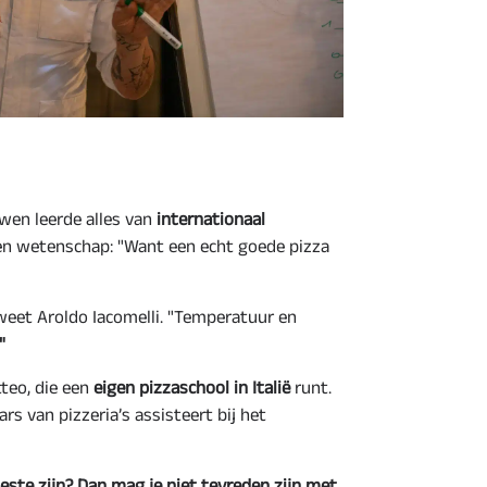
wen leerde alles van
internationaal
n wetenschap: "Want een echt goede pizza
 weet Aroldo Iacomelli. "Temperatuur en
"
teo, die een
eigen pizzaschool in Italië
runt.
 van pizzeria’s assisteert bij het
beste zijn? Dan mag je niet tevreden zijn met