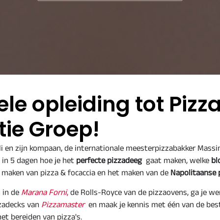
le opleiding tot Pizzai
ie Groep!
li en zijn kompaan, de internationale meesterpizzabakker Mass
e in 5 dagen hoe je het
perfecte pizzadeeg
gaat maken, welke
bl
t maken van pizza & focaccia en het maken van de
Napolitaanse 
 in de
Marana Forni
,
de Rolls-Royce van de pizzaovens, ga je we
zzadecks van
Pizzamaster
en maak je kennis met één van de bes
het bereiden van pizza's.