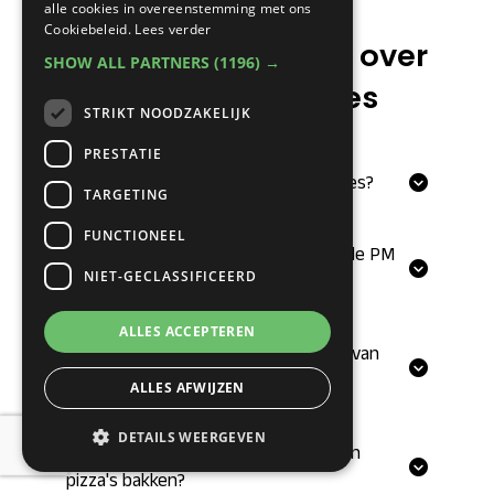
alle cookies in overeenstemming met ons
Cookiebeleid.
Lees verder
Veelgestelde vragen over
SHOW ALL PARTNERS
(1196) →
PizzaMaster 900 Series
STRIKT NOODZAKELIJK
PRESTATIE
Wat is de diepte van de PM 900 Series?
TARGETING
FUNCTIONEEL
In welke breedtes en vermogens is de PM
NIET-GECLASSIFICEERD
900 Series leverbaar?
ALLES ACCEPTEREN
Wat is de maximale baktemperatuur van
een PM 900 oven?
ALLES AFWIJZEN
DETAILS WEERGEVEN
Kan je in een PizzaMaster oven alleen
pizza's bakken?