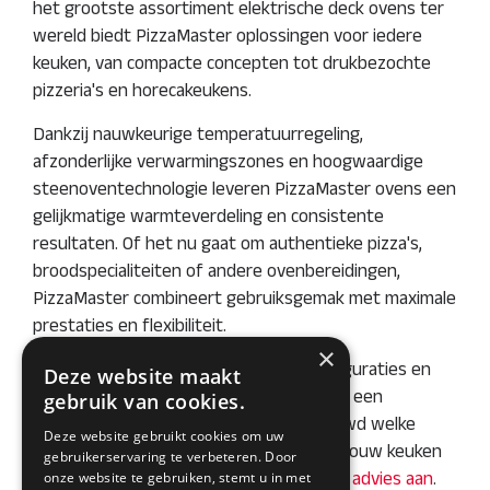
het grootste assortiment elektrische deck ovens ter
wereld biedt PizzaMaster oplossingen voor iedere
keuken, van compacte concepten tot drukbezochte
pizzeria's en horecakeukens.
Dankzij nauwkeurige temperatuurregeling,
afzonderlijke verwarmingszones en hoogwaardige
steenoventechnologie leveren PizzaMaster ovens een
gelijkmatige warmteverdeling en consistente
resultaten. Of het nu gaat om authentieke pizza's,
broodspecialiteiten of andere ovenbereidingen,
PizzaMaster combineert gebruiksgemak met maximale
prestaties en flexibiliteit.
×
Met een breed scala aan modellen, configuraties en
Deze website maakt
capaciteiten is er voor iedere horecazaak een
gebruik van cookies.
passende oplossing beschikbaar. Benieuwd welke
Deze website gebruikt cookies om uw
PizzaMaster oven het beste aansluit bij jouw keuken
gebruikerservaring te verbeteren. Door
en productiecapaciteit?
onze website te gebruiken, stemt u in met
Vraag vrijblijvend advies aan
.