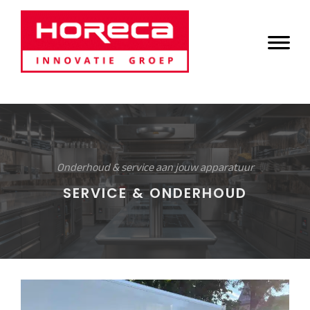
Door
Horeca Innovatie
naar
Header
de
Groep
Rechts
hoofd
inhoud
Onderhoud & service aan jouw apparatuur
SERVICE & ONDERHOUD