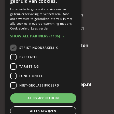
gebruik van cookies.
Deze website gebruikt cookies om uw
KVK
: 71479090
gebruikerservaring te verbeteren. Door
IBAN
: NL81RABO0349089957
onze website te gebruiken, stemt u in met
BIC :
RABONL2U
alle cookies in overeenstemming met ons
BTW (VAT) :
NL. 858732191.B01
Cookiebeleid.
Lees verder
SHOW ALL PARTNERS
(1196) →
Oude baan 49, 5125 NG Hulten
STRIKT NOODZAKELIJK
PRESTATIE
+31(0)161 23 48 68
TARGETING
+31(0)161 23 48 68
FUNCTIONEEL
info@horecainnovatiegroep.nl
NIET-GECLASSIFICEERD
ALLES ACCEPTEREN
Privacyverklaring
|
AV
ALLES AFWIJZEN