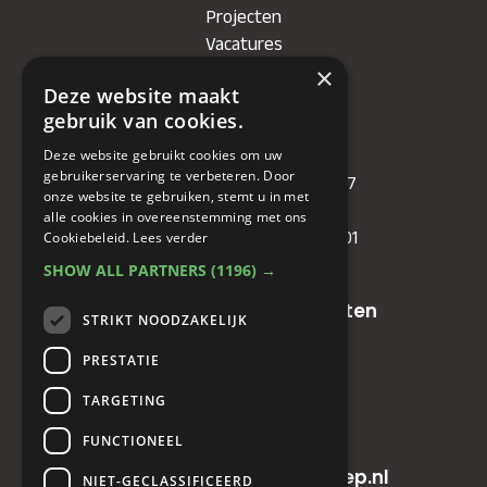
Projecten
Vacatures
×
Deze website maakt
Bedrijf
gebruik van cookies.
KVK
: 71479090
Deze website gebruikt cookies om uw
gebruikerservaring te verbeteren. Door
IBAN
: NL81RABO0349089957
onze website te gebruiken, stemt u in met
BIC :
RABONL2U
alle cookies in overeenstemming met ons
BTW (VAT) :
NL. 858732191.B01
Cookiebeleid.
Lees verder
SHOW ALL PARTNERS
(1196) →
Oude baan 49, 5125 NG Hulten
STRIKT NOODZAKELIJK
PRESTATIE
+31(0)161 23 48 68
TARGETING
+31(0)161 23 48 68
FUNCTIONEEL
info@horecainnovatiegroep.nl
NIET-GECLASSIFICEERD