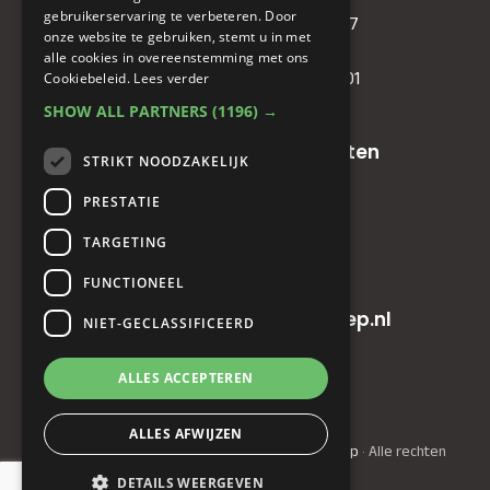
gebruikerservaring te verbeteren. Door
IBAN
: NL81RABO0349089957
onze website te gebruiken, stemt u in met
BIC :
RABONL2U
alle cookies in overeenstemming met ons
BTW (VAT) :
NL. 858732191.B01
Cookiebeleid.
Lees verder
SHOW ALL PARTNERS
(1196) →
Oude baan 49, 5125 NG Hulten
STRIKT NOODZAKELIJK
PRESTATIE
+31(0)161 23 48 68
TARGETING
+31(0)161 23 48 68
FUNCTIONEEL
info@horecainnovatiegroep.nl
NIET-GECLASSIFICEERD
ALLES ACCEPTEREN
Privacyverklaring
|
AV
ALLES AFWIJZEN
© Copyright 2022 - 2026
Horeca Innovatie Groep
· Alle rechten
voorbehouden
DETAILS WEERGEVEN