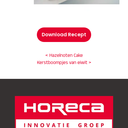
Download Recept
< Hazelnoten Cake
Kerstboompjes van eiwit >