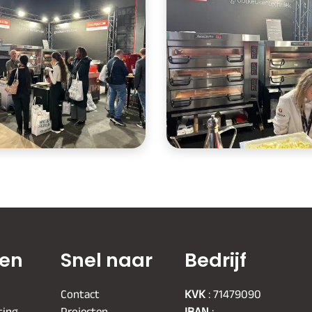
ten
Snel naar
Bedrijf
Contact
KVK
: 71479090
ting
Projecten
IBAN
: