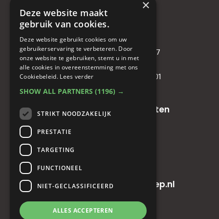
×
Deze website maakt
Bedrijf
gebruik van cookies.
KVK
: 71479090
Deze website gebruikt cookies om uw
gebruikerservaring te verbeteren. Door
IBAN
: NL81RABO0349089957
onze website te gebruiken, stemt u in met
BIC :
RABONL2U
alle cookies in overeenstemming met ons
BTW (VAT) :
NL. 858732191.B01
Cookiebeleid.
Lees verder
SHOW ALL PARTNERS
(1196) →
Oude baan 49, 5125 NG Hulten
STRIKT NOODZAKELIJK
PRESTATIE
+31(0)161 23 48 68
TARGETING
+31(0)161 23 48 68
FUNCTIONEEL
info@horecainnovatiegroep.nl
NIET-GECLASSIFICEERD
ALLES ACCEPTEREN
Privacyverklaring
|
AV