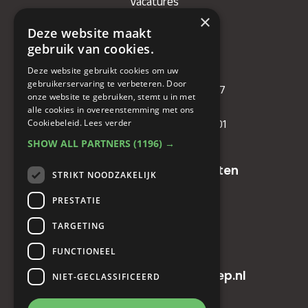
Vacatures
×
Deze website maakt
Bedrijf
gebruik van cookies.
Deze website gebruikt cookies om uw
KVK
: 71479090
gebruikerservaring te verbeteren. Door
IBAN
: NL81RABO0349089957
onze website te gebruiken, stemt u in met
BIC :
RABONL2U
alle cookies in overeenstemming met ons
Cookiebeleid.
Lees verder
BTW (VAT) :
NL. 858732191.B01
SHOW ALL PARTNERS
(1196) →
Oude baan 49, 5125 NG Hulten
STRIKT NOODZAKELIJK
PRESTATIE
+31(0)161 23 48 68
TARGETING
+31(0)161 23 48 68
FUNCTIONEEL
info@horecainnovatiegroep.nl
NIET-GECLASSIFICEERD