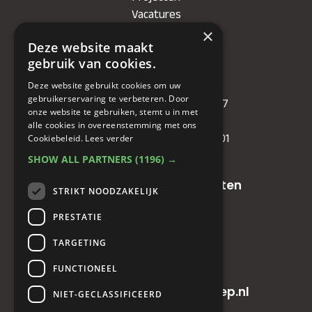
Vacatures
×
Deze website maakt
Bedrijf
gebruik van cookies.
Deze website gebruikt cookies om uw
KVK
: 71479090
gebruikerservaring te verbeteren. Door
IBAN
: NL81RABO0349089957
onze website te gebruiken, stemt u in met
BIC :
RABONL2U
alle cookies in overeenstemming met ons
BTW (VAT) :
NL. 858732191.B01
Cookiebeleid.
Lees verder
SHOW ALL PARTNERS
(1196) →
Oude baan 49, 5125 NG Hulten
STRIKT NOODZAKELIJK
PRESTATIE
+31(0)161 23 48 68
TARGETING
+31(0)161 23 48 68
FUNCTIONEEL
info@horecainnovatiegroep.nl
NIET-GECLASSIFICEERD