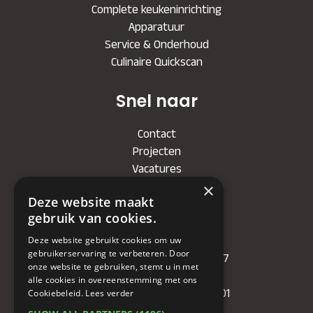
Complete keukeninrichting
Apparatuur
Service & Onderhoud
Culinaire Quickscan
Snel naar
Contact
Projecten
Vacatures
×
Deze website maakt
Bedrijf
gebruik van cookies.
Deze website gebruikt cookies om uw
KVK
: 71479090
gebruikerservaring te verbeteren. Door
IBAN
: NL81RABO0349089957
onze website te gebruiken, stemt u in met
BIC :
RABONL2U
alle cookies in overeenstemming met ons
BTW (VAT) :
NL. 858732191.B01
Cookiebeleid.
Lees verder