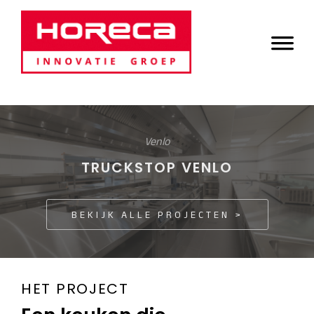
Door
Horeca Innovatie
naar
Header
de
Groep
Rechts
hoofd
inhoud
Venlo
TRUCKSTOP VENLO
BEKIJK ALLE PROJECTEN >
HET PROJECT