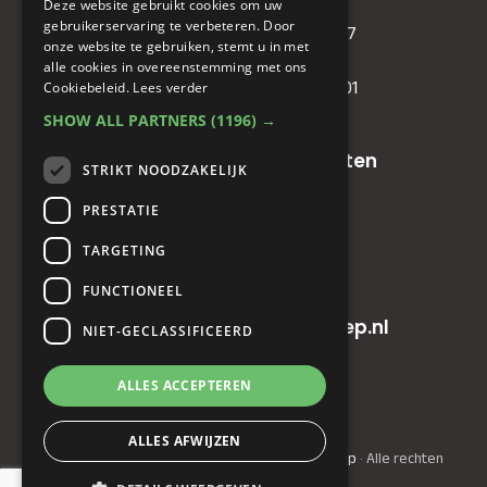
Deze website gebruikt cookies om uw
KVK
: 71479090
gebruikerservaring te verbeteren. Door
IBAN
: NL81RABO0349089957
onze website te gebruiken, stemt u in met
BIC :
RABONL2U
alle cookies in overeenstemming met ons
BTW (VAT) :
NL. 858732191.B01
Cookiebeleid.
Lees verder
SHOW ALL PARTNERS
(1196) →
Oude baan 49, 5125 NG Hulten
STRIKT NOODZAKELIJK
PRESTATIE
+31(0)161 23 48 68
TARGETING
+31(0)161 23 48 68
FUNCTIONEEL
info@horecainnovatiegroep.nl
NIET-GECLASSIFICEERD
ALLES ACCEPTEREN
Privacyverklaring
|
AV
ALLES AFWIJZEN
© Copyright 2022 - 2026
Horeca Innovatie Groep
· Alle rechten
voorbehouden